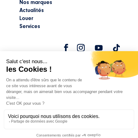
Nos marques
Actualités
Louer
Services
©2024 Marine Center |
Mentions légales
|
Politique de confidentialité
Réalisation
attraptemps
CONTACT
RECHERCHER