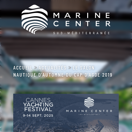
ACCUEIL
ACTUALITÉS
LE SALON
>
>
NAUTIQUE D’AUTOMNE DU CAP D’AGDE 2019