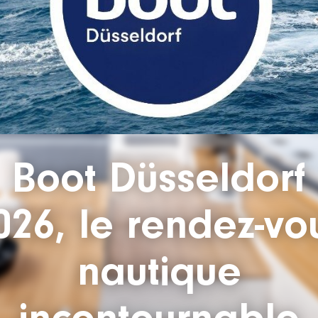
Boot Düsseldorf
026, le rendez-vo
nautique