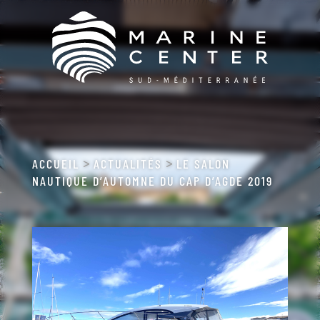
ACCUEIL
ACTUALITÉS
LE SALON
>
>
NAUTIQUE D’AUTOMNE DU CAP D’AGDE 2019