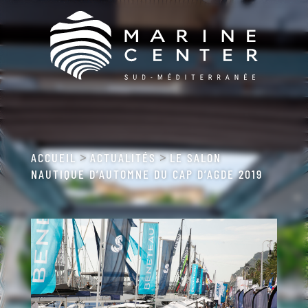
ACCUEIL
ACTUALITÉS
LE SALON
>
>
NAUTIQUE D’AUTOMNE DU CAP D’AGDE 2019