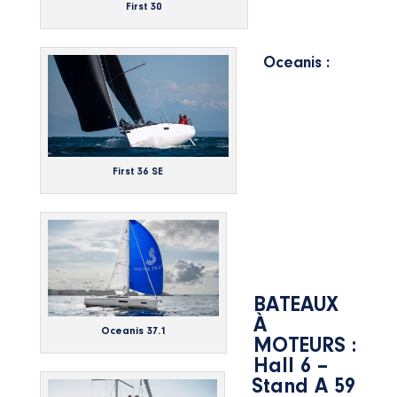
First 30
Oceanis :
First 36 SE
BATEAUX
À
Oceanis 37.1
MOTEURS :
Hall 6 –
Stand A 59