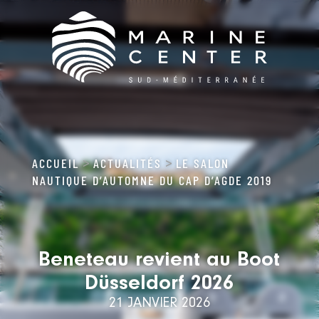
ACCUEIL
ACTUALITÉS
LE SALON
>
>
NAUTIQUE D’AUTOMNE DU CAP D’AGDE 2019
Beneteau revient au Boot
Düsseldorf 2026
21 JANVIER 2026