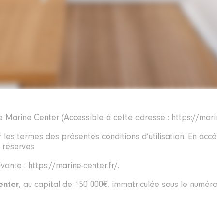
te Marine Center (Accessible à cette adresse : https://marin
er les termes des présentes conditions d’utilisation. En acc
s réserves
vante : https://marine-center.fr/.
enter
, au capital de 150 000€, immatriculée sous le numér