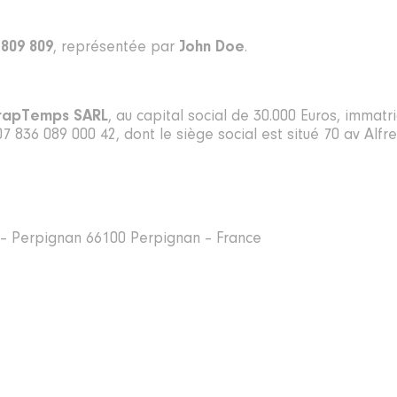
 809 809
, représentée par
John Doe
.
trapTemps SARL
, au capital social de 30.000 Euros, imma
 836 089 000 42, dont le siège social est situé 70 av Alf
 – Perpignan 66100 Perpignan – France