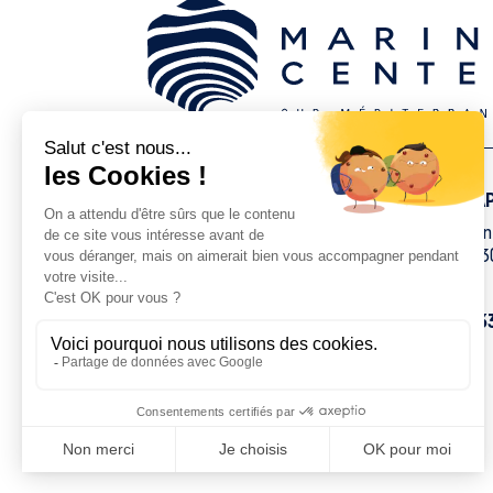
SAINT-CYPRIEN
CAP
1 rue Maurice Ravel
Zon
Zone Technique du Port
343
66750 Saint-Cyprien
+ 33 (0)4 68 809 809
+ 3