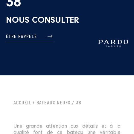
38
NOUS CONSULTER
ÊTRE RAPPELÉ
ACCUEIL
/
BATEAUX NEUFS
/ 38
Une grande attention aux détails et à la
qualité font de ce bateau une véritable